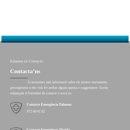
Estamos en Contacto
Contacta’ns
Si necessites més informació sobre els nostres tractaments,
pressupostos o ens vols fer arribar alguna queixa o suggeriment .Escriu
mitjançant el formulari de contacte o truca’ns.
Contacte Emergència Palamos
972 60 01 02
Contacte Emergència Florida