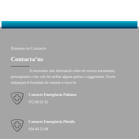
Estamos en Contacto
Contacta’ns
Si necessites més informació sobre els nostres tractaments,
pressupostos o ens vols fer arribar alguna queixa o suggeriment .Escriu
mitjançant el formulari de contacte o truca’ns.
Contacte Emergència Palamos
972 60 01 02
Contacte Emergència Florida
934 48 25 68