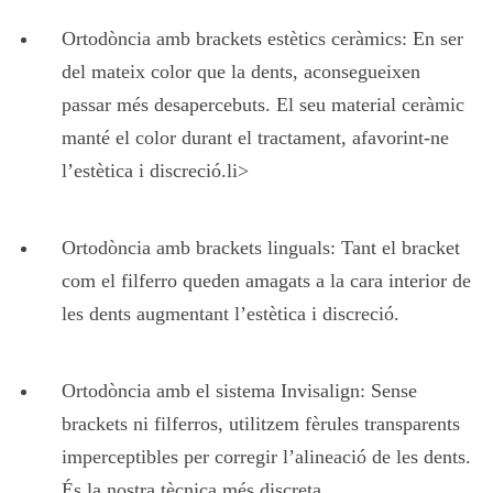
Ortodòncia amb brackets estètics ceràmics: En ser
del mateix color que la dents, aconsegueixen
passar més desapercebuts. El seu material ceràmic
manté el color durant el tractament, afavorint-ne
l’estètica i discreció.li>
Ortodòncia amb brackets linguals: Tant el bracket
com el filferro queden amagats a la cara interior de
les dents augmentant l’estètica i discreció.
Ortodòncia amb el sistema Invisalign: Sense
brackets ni filferros, utilitzem fèrules transparents
imperceptibles per corregir l’alineació de les dents.
És la nostra tècnica més discreta.