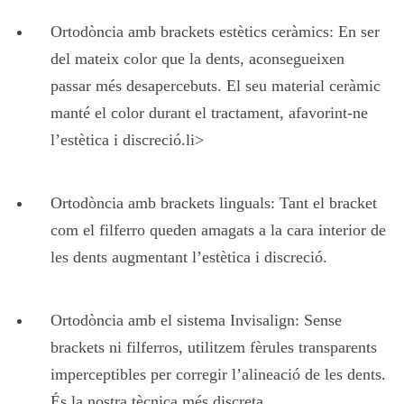
Ortodòncia amb brackets estètics ceràmics: En ser
del mateix color que la dents, aconsegueixen
passar més desapercebuts. El seu material ceràmic
manté el color durant el tractament, afavorint-ne
l’estètica i discreció.li>
Ortodòncia amb brackets linguals: Tant el bracket
com el filferro queden amagats a la cara interior de
les dents augmentant l’estètica i discreció.
Ortodòncia amb el sistema Invisalign: Sense
brackets ni filferros, utilitzem fèrules transparents
imperceptibles per corregir l’alineació de les dents.
És la nostra tècnica més discreta.