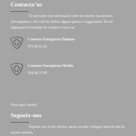
Contacta’ns
Si necessites més informació sobre els nostres tractaments,
pressupostos o ens vols fer arribar alguna queixa o suggeriment .Escriu
mitjançant el formulari de contacte o truca’ns.
Contacte Emergència Palamos
972 60 01 02
Contacte Emergència Florida
934 48 25 68
Som aquí també
Segueix-nos
Segueix-nos en les nostres xarxes socials i estigues atent de tota les
nostres notícies.