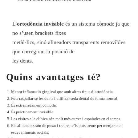
L’
ortodòncia invisible
és un sistema còmode ja que
no s’usen brackets fixes
metàl·lics, sinó alineadors transparents removibles
que corregiran la posició de
les dents.
Quins avantatges té?
Menor inflamació gingival que amb altres tipus d’ortodòncia.
Pots raspallar-se les dents i utilitzar seda dental de forma normal.
És extremadament còmoda.
És pràcticament invisible.
Les visites a la clínica són molt més curtes i espaiades en el temps.
Els alineadors són de posar i treure, te’ls pots treure per menjar o en
esdeveniments socials.