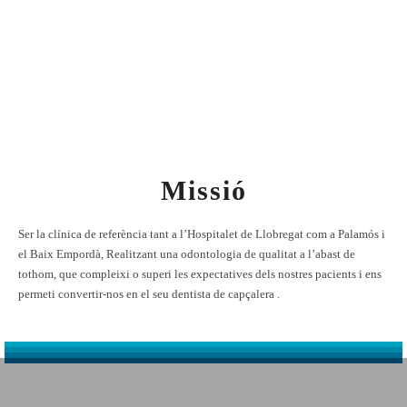
Calle Castellvell, 2
L’ Hospitalet de Llobregat 08905
Dilluns-Divenders 9:00 – 13:00 / 16:00 – 20:00
93 448 25 68
floridaclinicadental@gmail.com
Missió
Ser la clínica de referència tant a l’Hospitalet de Llobregat com a Palamós i
el Baix Empordà, Realitzant una odontologia de qualitat a l’abast de
tothom, que compleixi o superi les expectatives dels nostres pacients i ens
permeti convertir-nos en el seu dentista de capçalera .