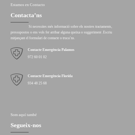
Estamos en Contacto
Contacta’ns
Si necessites més informació sobre els nostres tractaments,
pressupostos o ens vols fer arribar alguna queixa o suggeriment .Escriu
mitjançant el formulari de contacte o truca’ns.
Contacte Emergència Palamos
972 60 01 02
Contacte Emergència Florida
934 48 25 68
Som aquí també
Segueix-nos