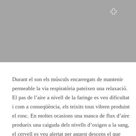
Apnea del Son
Durant el son els músculs encarregats de mantenir
permeable la via respiratòria pateixen una relaxació.
El pas de l’aire a nivell de la faringe es veu dificultat
i com a conseqüència, els teixits tous vibren produint
el ronc. En moltes ocasions una manca de flux d’aire
produeix una caiguda dels nivells d’oxigen a la sang,
el cervell es veu alertat per aquest descens el que