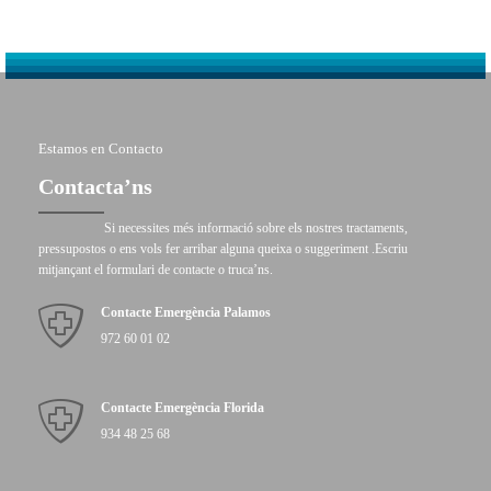
Estamos en Contacto
Contacta’ns
Si necessites més informació sobre els nostres tractaments,
pressupostos o ens vols fer arribar alguna queixa o suggeriment .Escriu
mitjançant el formulari de contacte o truca’ns.
Contacte Emergència Palamos
972 60 01 02
Contacte Emergència Florida
934 48 25 68