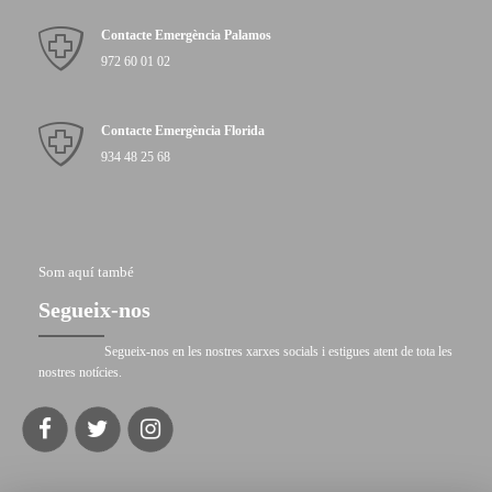
Contacte Emergència Palamos
972 60 01 02
Contacte Emergència Florida
934 48 25 68
Som aquí també
Segueix-nos
Segueix-nos en les nostres xarxes socials i estigues atent de tota les
nostres notícies.