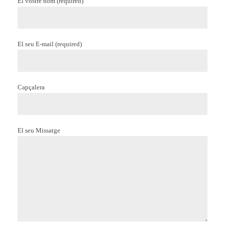
El vostre nom (required)
El seu E-mail (required)
Capçalera
El seu Missatge