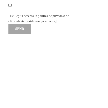
I He llegit i accepto
la política de privadesa de
clinicadentalflorida.com
[/aceptance]
CONTACTE EMERGÈNCIA
24 Hores
+34 972 60 01 02
demanar Cita
consultar horari
+34 972 60 01 02
contacte
consultar Horari
+34 972 60 01 02