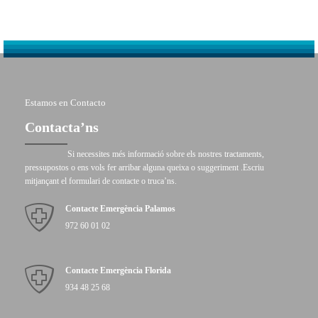
Estamos en Contacto
Contacta’ns
Si necessites més informació sobre els nostres tractaments,
pressupostos o ens vols fer arribar alguna queixa o suggeriment .Escriu
mitjançant el formulari de contacte o truca’ns.
Contacte Emergència Palamos
972 60 01 02
Contacte Emergència Florida
934 48 25 68