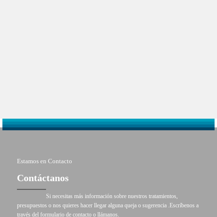
Graduado Odontología de 2012 a 2017 en Universitat Internacional
Catalunya (UIC)
Residencia Clínica: Técnicas quirúrgicas aplicadas a la cavidad oral
de 2017 a 2018 en Universitat Internacional Catalunya (UIC)
Ponente en congresos nacionales (FDM)
Estamos en Contacto
Contáctanos
Si necesitas más información sobre nuestros tratamientos,
presupuestos o nos quieres hacer llegar alguna queja o sugerencia .Escríbenos a
través del formulario de contacto o llámanos.